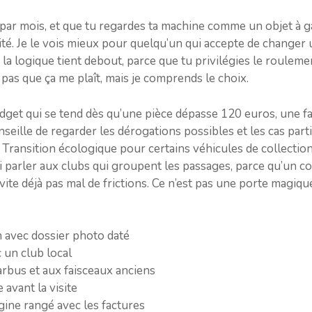
s par mois, et que tu regardes ta machine comme un objet à g
urité. Je le vois mieux pour quelqu’un qui accepte de changer
, la logique tient debout, parce que tu privilégies le roulem
 pas que ça me plaît, mais je comprends le choix.
get qui se tend dès qu’une pièce dépasse 120 euros, une fam
 conseille de regarder les dérogations possibles et les cas partic
Transition écologique pour certains véhicules de collection,
si parler aux clubs qui groupent les passages, parce qu’un 
te déjà pas mal de frictions. Ce n’est pas une porte magique
n avec dossier photo daté
 un club local
rbus et aux faisceaux anciens
avant la visite
igine rangé avec les factures