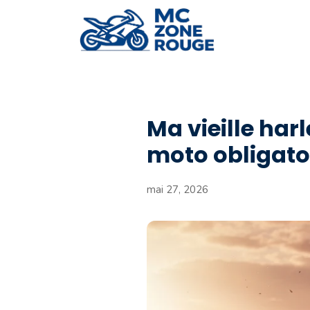
Aller
au
contenu
Ma vieille har
moto obligatoi
mai 27, 2026