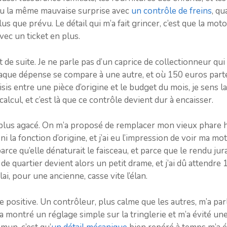
i eu la même mauvaise surprise avec
un contrôle de freins
, qu
us que prévu. Le détail qui m’a fait grincer, c’est que la moto 
avec un ticket en plus.
ut de suite. Je ne parle pas d’un caprice de collectionneur q
haque dépense se compare à une autre, et où 150 euros parte
isis entre une pièce d’origine et le budget du mois, je sens 
alcul, et c’est là que ce contrôle devient dur à encaisser.
 plus agacé. On m’a proposé de remplacer mon vieux phare 
e ni la fonction d’origine, et j’ai eu l’impression de voir ma
parce qu’elle dénaturait le faisceau, et parce que le rendu jur
e quartier devient alors un petit drame, et j’ai dû attendre
ai, pour une ancienne, casse vite l’élan.
 positive. Un contrôleur, plus calme que les autres, m’a p
 montré un réglage simple sur la tringlerie et m’a évité une