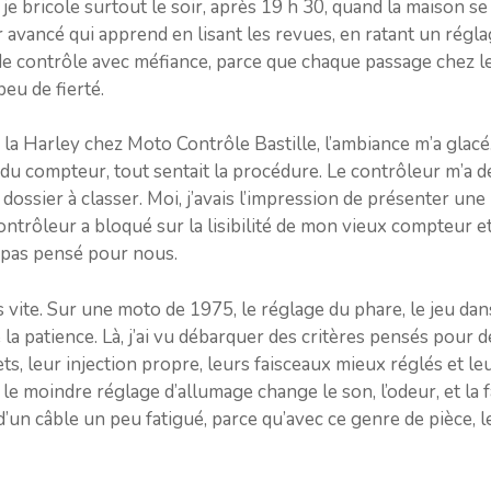
 je bricole surtout le soir, après 19 h 30, quand la maison se
r avancé qui apprend en lisant les revues, en ratant un rég
 de contrôle avec méfiance, parce que chaque passage chez le
eu de fierté.
 la Harley chez Moto Contrôle Bastille, l’ambiance m’a glacé
 du compteur, tout sentait la procédure. Le contrôleur m’a d
sier à classer. Moi, j’avais l’impression de présenter une 
trôleur a bloqué sur la lisibilité de mon vieux compteur et sur
t pas pensé pour nous.
vite. Sur une moto de 1975, le réglage du phare, le jeu dans l
 la patience. Là, j’ai vu débarquer des critères pensés pour
s, leur injection propre, leurs faisceaux mieux réglés et le
 le moindre réglage d’allumage change le son, l’odeur, et la
d’un câble un peu fatigué, parce qu’avec ce genre de pièce, l