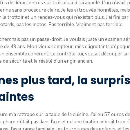
refus de deux centres sur trois quand j’ai appelé. L’un n’avait 
enne sans procédure claire. Je les ai trouvés honnêtes, mai
e trottoir et un rendez-vous qui n’existait plus. J’ai fini pa
motards, pas les motos. Pas terrible. Vraiment pas terrible.
 cherchais pas un passe-droit. Je voulais juste un examen sér
 de 49 ans. Mon vieux compteur, mes clignotants d’époque,
n ensemble cohérent. Le contrôle, lui, voulait découper la 
ée de sécurité et la réalité d’un engin ancien.
es plus tard, la surpri
aintes
ture m’a rattrapé sur la table de la cuisine. J’ai eu 57 euros 
 phare n’était pas dans l’axe et qu’une fixation vibrait trop. C
ussi l’assurance familiale, les fournitures des enfants, et le