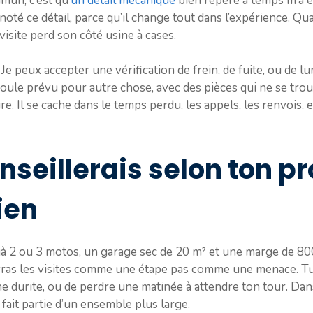
un, c’est qu’
un détail mécanique
bien repéré à temps m’a é
 noté ce détail, parce qu’il change tout dans l’expérience. Q
visite perd son côté usine à cases.
 Je peux accepter une vérification de frein, de fuite, ou de l
ule prévu pour autre chose, avec des pièces qui ne se trouve
re. Il se cache dans le temps perdu, les appels, les renvois,
nseillerais selon ton pr
ien
éjà 2 ou 3 motos, un garage sec de 20 m² et une marge de 800
 vivras les visites comme une étape pas comme une menace. T
ne durite, ou de perdre une matinée à attendre ton tour. Dans
fait partie d’un ensemble plus large.